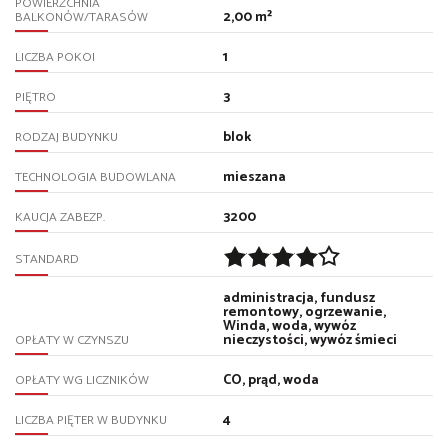
POWIERZCHNIA
2,00 m²
BALKONÓW/TARASÓW
1
LICZBA POKOI
3
PIĘTRO
blok
RODZAJ BUDYNKU
mieszana
TECHNOLOGIA BUDOWLANA
3200
KAUCJA ZABEZP.
STANDARD
administracja, fundusz
remontowy, ogrzewanie,
Winda, woda, wywóz
nieczystości, wywóz śmieci
OPŁATY W CZYNSZU
CO, prąd, woda
OPŁATY WG LICZNIKÓW
4
LICZBA PIĘTER W BUDYNKU