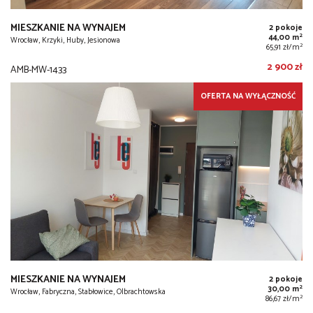
MIESZKANIE NA WYNAJEM
2 pokoje
2
44,00 m
Wrocław, Krzyki, Huby, Jesionowa
2
65,91 zł/m
2 900 zł
AMB-MW-1433
OFERTA NA WYŁĄCZNOŚĆ
MIESZKANIE NA WYNAJEM
2 pokoje
2
30,00 m
Wrocław, Fabryczna, Stabłowice, Olbrachtowska
2
86,67 zł/m