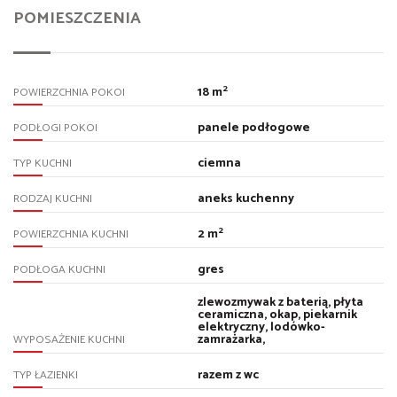
POMIESZCZENIA
2
18 m
POWIERZCHNIA POKOI
panele podłogowe
PODŁOGI POKOI
ciemna
TYP KUCHNI
aneks kuchenny
RODZAJ KUCHNI
2
2 m
POWIERZCHNIA KUCHNI
gres
PODŁOGA KUCHNI
zlewozmywak z baterią, płyta
ceramiczna, okap, piekarnik
elektryczny, lodówko-
zamrażarka,
WYPOSAŻENIE KUCHNI
razem z wc
TYP ŁAZIENKI