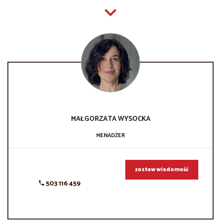
MAŁGORZATA
WYSOCKA
MENADŻER
zostaw wiadomość
503 116 459