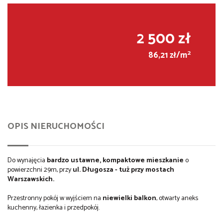
2 500 zł
2
86,21 zł/m
OPIS NIERUCHOMOŚCI
Do wynajęcia
bardzo ustawne, kompaktowe mieszkanie
o
powierzchni 29m, przy
ul. Długosza - tuż przy mostach
Warszawskich.
Przestronny pokój w wyjściem na
niewielki balkon
, otwarty aneks
kuchenny, łazienka i przedpokój.