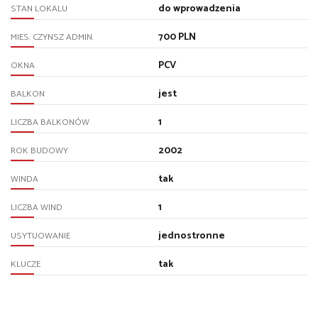
do wprowadzenia
STAN LOKALU
700 PLN
MIES. CZYNSZ ADMIN.
PCV
OKNA
jest
BALKON
1
LICZBA BALKONÓW
2002
ROK BUDOWY
tak
WINDA
1
LICZBA WIND
jednostronne
USYTUOWANIE
tak
KLUCZE