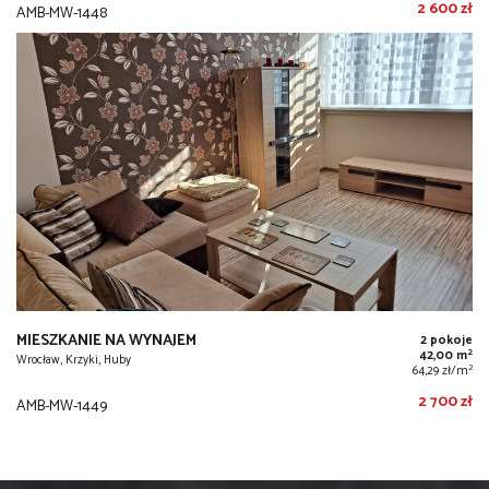
2 600 zł
AMB-MW-1448
MIESZKANIE NA WYNAJEM
2 pokoje
2
42,00 m
Wrocław, Krzyki, Huby
2
64,29 zł/m
2 700 zł
AMB-MW-1449