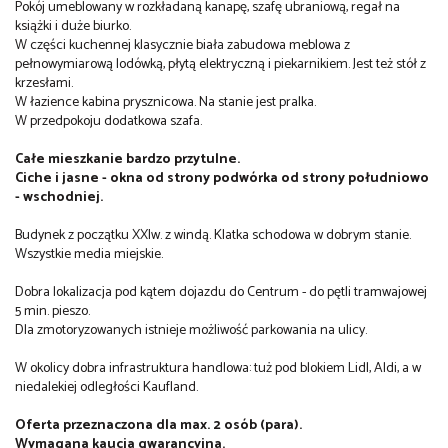
Pokój umeblowany w rozkładaną kanapę, szafę ubraniową, regał na
książki i duże biurko.
W części kuchennej klasycznie biała zabudowa meblowa z
pełnowymiarową lodówką, płytą elektryczną i piekarnikiem. Jest też stół z
krzesłami.
W łazience kabina prysznicowa. Na stanie jest pralka.
W przedpokoju dodatkowa szafa.
Całe mieszkanie bardzo przytulne.
Ciche i jasne - okna od strony podwórka od strony południowo
- wschodniej.
Budynek z początku XXIw. z windą. Klatka schodowa w dobrym stanie.
Wszystkie media miejskie.
Dobra lokalizacja pod kątem dojazdu do Centrum - do pętli tramwajowej
5 min. pieszo.
Dla zmotoryzowanych istnieje możliwość parkowania na ulicy.
W okolicy dobra infrastruktura handlowa: tuż pod blokiem Lidl, Aldi, a w
niedalekiej odległości Kaufland.
Oferta przeznaczona dla max. 2 osób (para).
Wymagana kaucja gwarancyjna.