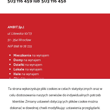
503 116 459 lub 503 116 458
AMBIT.Sp.J.
ul. Litewska 10/73
51 - 354 Wrocław
NIP 898 19 78 725
Mieszkania
na wynajem
Domy
na wynajem
Działki
na wynajem
Lokale
na wynajem
Hale
na wynajem
Obiekty
na wynajem
Mieszkania
na sprzedaż
Ta strona wykorzystuje pliki cookies w celach statystycznych oraz w
Domy
na sprzedaż
celu dostosowania naszych serwisów do indywidualnych potrzeb
Działki
na sprzedaż
Lokale
na sprzedaż
klientów. Zmiany ustawień dotyczących plików cookie można
Hale
na sprzedaż
dokonać w dowolnej chwili modyfikując ustawienia przeglądarki.