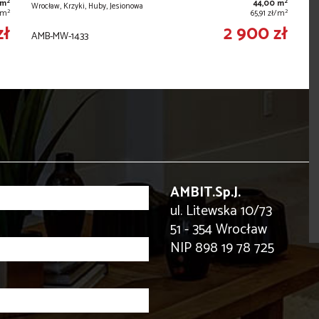
2
2
 m
44,00 m
Wrocław, Krzyki, Huby, Jesionowa
2
2
ł/m
65,91 zł/m
zł
2 900 zł
AMB-MW-1433
AMBIT.Sp.J.
ul. Litewska 10/73
51 - 354 Wrocław
NIP 898 19 78 725