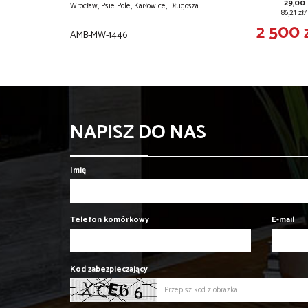
29,00
Wrocław, Psie Pole, Karłowice, Długosza
86,21 z
2 500 
AMB-MW-1446
NAPISZ DO NAS
Imię
Telefon komórkowy
E-mail
Kod zabezpieczający