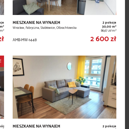
MIESZKANIE NA WYNAJEM
oje
2 pokoje
2
2
 m
30,00 m
Wrocław, Fabryczna, Stabłowice, Olbrachtowska
2
2
/m
86,67 zł/m
zł
2 600 zł
AMB-MW-1448
Ć
MIESZKANIE NA WYNAJEM
kój
2 pokoje