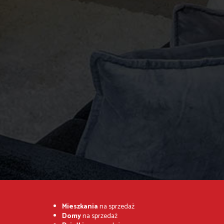
Mieszkania
na sprzedaż
Domy
na sprzedaż