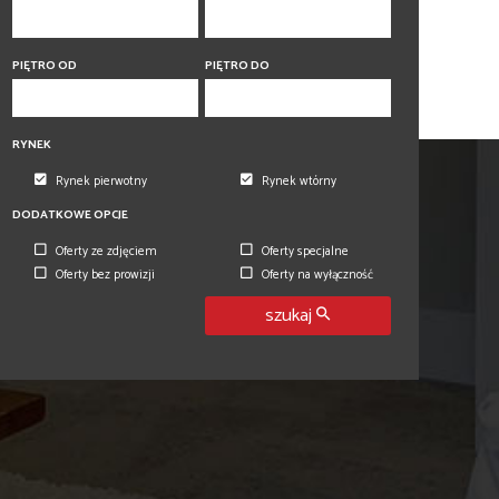
PIĘTRO OD
PIĘTRO DO
RYNEK
Rynek pierwotny
Rynek wtórny
DODATKOWE OPCJE
Oferty ze zdjęciem
Oferty specjalne
Oferty bez prowizji
Oferty na wyłączność
szukaj