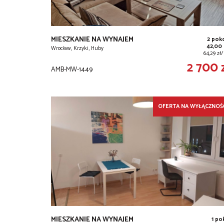
MIESZKANIE NA WYNAJEM
2 pok
42,00
Wrocław, Krzyki, Huby
64,29 zł
2 700 
AMB-MW-1449
OFERTA NA WYŁĄCZNOŚ
MIESZKANIE NA WYNAJEM
1 po